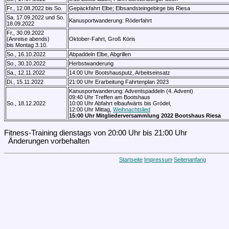
Fr., 12.08.2022 bis So.
Gepäckfahrt Elbe; Elbsandsteingebirge bis Riesa
Sa. 17.09.2022 und So.
Kanusportwanderung: Röderfahrt
18.09.2022
Fr., 30.09.2022
(Anreise abends)
Oktober-Fahrt, Groß Köris
bis Montag 3.10.
So., 16.10.2022
Abpaddeln Elbe, Abgrillen
So., 30.10.2022
Herbstwanderung
Sa., 12.11.2022
14:00 Uhr Bootshausputz, Arbeitseinsatz
Di., 15.11.2022
21:00 Uhr Erarbeitung Fahrtenplan 2023
Kanusportwanderung: Adventspaddeln (4. Advent)
09:40 Uhr Treffen am Bootshaus
So., 18.12.2022
10:00 Uhr Abfahrt elbaufwärts bis Grödel,
12:00 Uhr Mittag,
Weihnachtslied
15:00 Uhr Mitgliederversammlung 2022 Bootshaus Riesa
Fitness-Training dienstags von 20:00 Uhr bis 21:00 Uhr
Änderungen vorbehalten
Startseite
Impressum
Seitenanfang