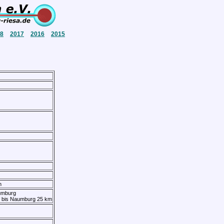
8
2017
2016
2015
n
umburg
rf bis Naumburg 25 km