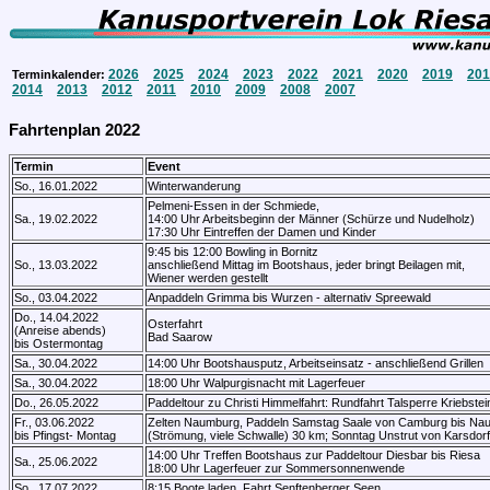
2026
2025
2024
2023
2022
2021
2020
2019
201
Terminkalender:
2014
2013
2012
2011
2010
2009
2008
2007
Fahrtenplan 2022
Termin
Event
So., 16.01.2022
Winterwanderung
Pelmeni-Essen in der Schmiede,
Sa., 19.02.2022
14:00 Uhr Arbeitsbeginn der Männer (Schürze und Nudelholz)
17:30 Uhr Eintreffen der Damen und Kinder
9:45 bis 12:00 Bowling in Bornitz
So., 13.03.2022
anschließend Mittag im Bootshaus, jeder bringt Beilagen mit,
Wiener werden gestellt
So., 03.04.2022
Anpaddeln Grimma bis Wurzen - alternativ Spreewald
Do., 14.04.2022
Osterfahrt
(Anreise abends)
Bad Saarow
bis Ostermontag
Sa., 30.04.2022
14:00 Uhr Bootshausputz, Arbeitseinsatz - anschließend Grillen
Sa., 30.04.2022
18:00 Uhr Walpurgisnacht mit Lagerfeuer
Do., 26.05.2022
Paddeltour zu Christi Himmelfahrt: Rundfahrt Talsperre Kriebstei
Fr., 03.06.2022
Zelten Naumburg, Paddeln Samstag Saale von Camburg bis Na
bis Pfingst- Montag
(Strömung, viele Schwalle) 30 km; Sonntag Unstrut von Karsdo
14:00 Uhr Treffen Bootshaus zur Paddeltour Diesbar bis Riesa
Sa., 25.06.2022
18:00 Uhr Lagerfeuer zur Sommersonnenwende
So., 17.07.2022
8:15 Boote laden, Fahrt Senftenberger Seen